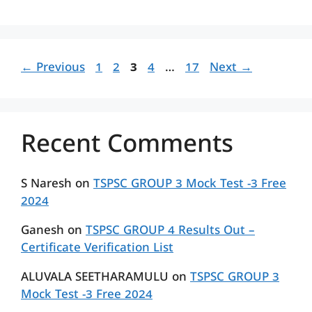
Page
Page
Page
Page
Page
←
Previous
1
2
3
4
…
17
Next
→
Recent Comments
S Naresh
on
TSPSC GROUP 3 Mock Test -3 Free
2024
Ganesh
on
TSPSC GROUP 4 Results Out –
Certificate Verification List
ALUVALA SEETHARAMULU
on
TSPSC GROUP 3
Mock Test -3 Free 2024