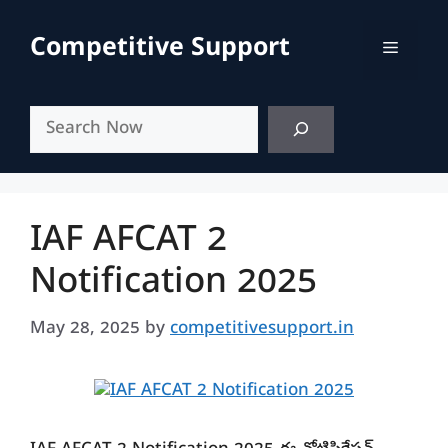
Skip
to
Competitive Support
Menu
content
Search
IAF AFCAT 2
Notification 2025
May 28, 2025
by
competitivesupport.in