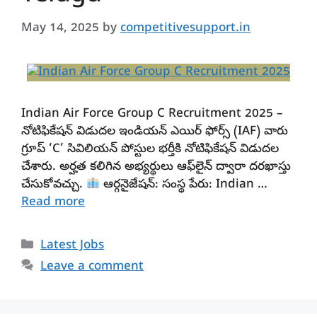
May 14, 2025
by
competitivesupport.in
Indian Air Force Group C Recruitment 2025 –
నోటిఫికేషన్ విడుదల ఇండియన్ ఎయిర్ ఫోర్స్ (IAF) వారు
గ్రూప్ ‘C’ సివిలియన్ పోస్టుల భర్తీకి నోటిఫికేషన్ విడుదల
చేశారు. అర్హత కలిగిన అభ్యర్థులు ఆఫ్‌లైన్ ద్వారా దరఖాస్తు
చేసుకోవచ్చు.
ఆర్గనైజేషన్: సంస్థ పేరు: Indian …
Read more
Categories
Latest Jobs
Leave a comment