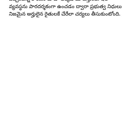
వ్యవస్థను పారదర్శకంగా ఉంచడం ద్వారా ప్రభుత్వ నిధులు
నిజమైన అర్హులైన రైతులకే చేరేలా చర్యలు తీసుకుంటోంది.