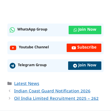
Join Now
WhatsApp Group
Subscribe
Youtube Channel
Join Now
Telegram Group
Categories
Latest News
Indian Coast Guard Notification 2026
Oil India Limited Recruitment 2025 – 262