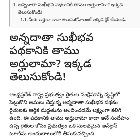
అన్నదాతా సుఖీభవ పథకానికి తాము అర్హులామా? ఇక్కడ
తెలుసుకోండి!
మీరు అర్హులా కాదా తెలుసుకోవాలంటే ఇక్కడ క్లిక్ చేయండి.
అన్నదాతా సుఖీభవ
పథకానికి తాము
అర్హులామా? ఇక్కడ
తెలుసుకోండి!
ఆంధ్రప్రదేశ్ రాష్ట్ర ప్రభుత్వం రైతుల సంక్షేమాన్ని దృష్టిలో
పెట్టుకొని అమలు చేస్తున్న అన్నదాతా సుఖీభవ పథకం
రైతులకు ఆర్థిక మద్దతును అందించడమే లక్ష్యంగా కలిగి
ఉంది. ఈ పథకానికి తాము అర్హులామా కాదా అనే సందేహం
ఉన్న రైతుల కోసం ప్రభుత్వం ఒక సులభమైన ఆన్‌లైన్
టూల్‌ను అందుబాటులోకి తీసుకువచ్చింది.