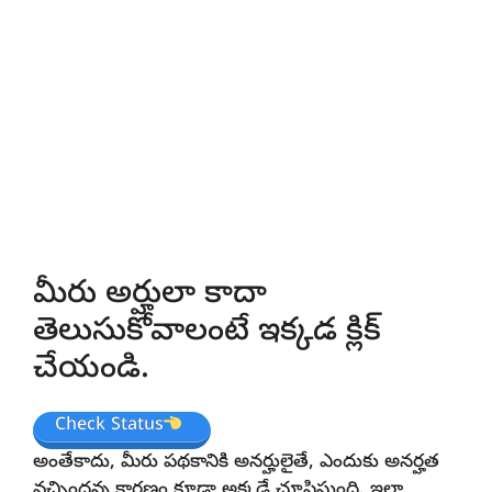
మీరు అర్హులా కాదా
తెలుసుకోవాలంటే ఇక్కడ క్లిక్
చేయండి.
Check Status
అంతేకాదు, మీరు పథకానికి అనర్హులైతే, ఎందుకు అనర్హత
వచ్చిందన్న కారణం కూడా అక్కడే చూపిస్తుంది. ఇలా