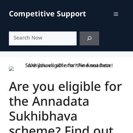
Skip
to
Competitive Support
Menu
content
Search
Are you eligible for
the Annadata
Sukhibhava
scheme? Find out