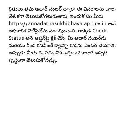
రైతులు తమ ఆధార్ నంబర్ ద్వారా ఈ వివరాలను చాలా
తేలికగా తెలుసుకోగలుగుతారు. ఇందుకోసం మీరు
https://annadathasukhibhava.ap.gov.in అనే
అధికారిక వెబ్‌సైట్‌ను సందర్శించాలి. అక్కడ Check
Status అనే ఆప్షన్‌పై క్లిక్ చేసి, మీ ఆధార్ నంబర్‌ను
మరియు కింద కనిపించే క్యాప్చా కోడ్‌ను ఎంటర్ చేయాలి.
అప్పుడు మీరు ఈ పథకానికి అర్హులా? కాదా? అన్నది
స్పష్టంగా తెలుసుకోవచ్చు.