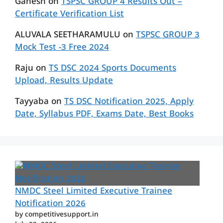
Ganesh
on
TSPSC GROUP 4 Results Out –
Certificate Verification List
ALUVALA SEETHARAMULU
on
TSPSC GROUP 3
Mock Test -3 Free 2024
Raju
on
TS DSC 2024 Sports Documents
Upload, Results Update
Tayyaba
on
TS DSC Notification 2025, Apply
Date, Syllabus PDF, Exams Date, Best Books
NMDC Steel Limited Executive Trainee
Notification 2026
by competitivesupport.in