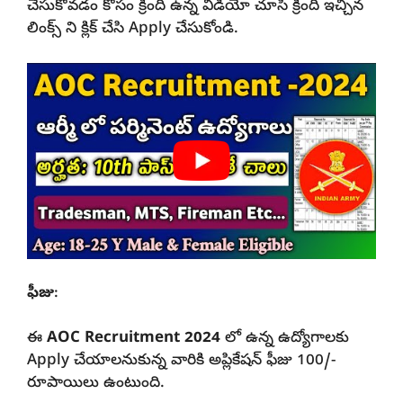
చేసుకోవడం కోసం క్రింది ఉన్న వీడియో చూసి క్రింది ఇచ్చిన
లింక్స్ ని క్లిక్ చేసి Apply చేసుకోండి.
ఫీజు
:
ఈ
AOC Recruitment 2024
లో ఉన్న ఉద్యోగాలకు
Apply చేయాలనుకున్న వారికి అప్లికేషన్ ఫీజు 100/-
రూపాయిలు ఉంటుంది.