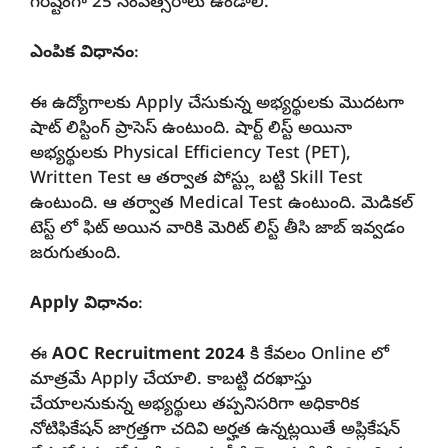
గరిష్టంగా 25 సంవత్సరాలు ఉండాలి.
ఎంపిక విధానం
:
ఈ ఉద్యోగాలకు Apply చేసుకున్న అభ్యర్థులకు మొదటగా
షాట్ లిస్టింగ్ ప్రాసెస్ ఉంటుంది. షార్ట్ లిస్ట్ అయినా
అభ్యర్థులకు Physical Efficiency Test (PET),
Written Test ఆ తర్వాత పోస్ట్లు బట్టి Skill Test
ఉంటుంది. ఆ తర్వాత Medical Test ఉంటుంది. మెడికల్
టెస్ట్ లో ఫిట్ అయిన వారికి మెరిట్ లిస్ట్ తీసి జాబ్ ఇవ్వడం
జరుగుతుంది.
Apply విధానం
:
ఈ
AOC Recruitment 2024
కి కేవలం Online లో
మాత్రమే Apply చేయాలి. కాబట్టి దరఖాస్తు
చేయాలనుకున్న అభ్యర్థులు తప్పనిసరిగా అధికారిక
నోటిఫికేషన్ జాగ్రత్తగా చదివి అర్హత ఉన్నట్లయితే అప్లికేషన్