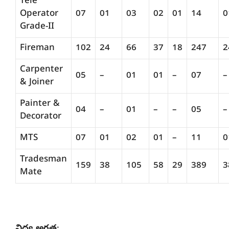
Tele
Operator
07
01
03
02
01
14
0
Grade-II
Fireman
102
24
66
37
18
247
2
Carpenter
05
–
01
01
–
07
–
& Joiner
Painter &
04
–
01
–
–
05
–
Decorator
MTS
07
01
02
01
–
11
0
Tradesman
159
38
105
58
29
389
3
Mate
విద్య అర్హత
: