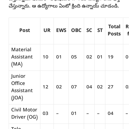
చేస్తున్నారు. ఆ ఉద్యోగాలు ఏంటో క్రింది ఉన్నాయ్ చూడండి.
Total
R
Post
UR
EWS
OBC
SC
ST
Posts
Material
Assistant
10
01
05
02
01
19
0
(MA)
Junior
Office
12
02
07
04
02
27
0
Assistant
(JOA)
Civil Motor
03
–
01
–
–
04
–
Driver (OG)