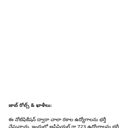
జాబ్ రోల్స్ & ఖాళీలు
:
ఈ నోటిఫికేషన్ ద్వారా చాలా రకాల ఉద్యోగాలను భర్తీ
చేస్తున్నారు. ఇందులో అఫీషియల్ గా 723 ఉద్యోగాలను భర్తీ