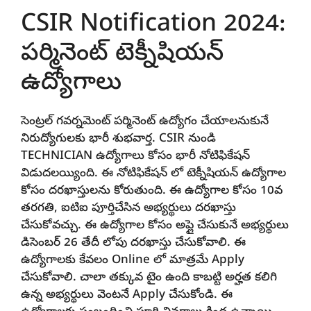
CSIR Notification 2024:
పర్మినెంట్ టెక్నీషియన్
ఉద్యోగాలు
సెంట్రల్ గవర్నమెంట్ పర్మినెంట్ ఉద్యోగం చేయాలనుకునే
నిరుద్యోగులకు భారీ శుభవార్త. CSIR నుండి
TECHNICIAN ఉద్యోగాలు కోసం భారీ నోటిఫికేషన్
విడుదలయ్యింది. ఈ నోటిఫికేషన్ లో టెక్నీషియన్ ఉద్యోగాల
కోసం దరఖాస్తులను కోరుతుంది. ఈ ఉద్యోగాల కోసం 10వ
తరగతి, ఐటిఐ పూర్తిచేసిన అభ్యర్థులు దరఖాస్తు
చేసుకోవచ్చు. ఈ ఉద్యోగాల కోసం అప్లై చేసుకునే అభ్యర్థులు
డిసెంబర్ 26 తేదీ లోపు దరఖాస్తు చేసుకోవాలి. ఈ
ఉద్యోగాలకు కేవలం Online లో మాత్రమే Apply
చేసుకోవాలి. చాలా తక్కువ టైం ఉంది కాబట్టి అర్హత కలిగి
ఉన్న అభ్యర్థులు వెంటనే Apply చేసుకోండి. ఈ