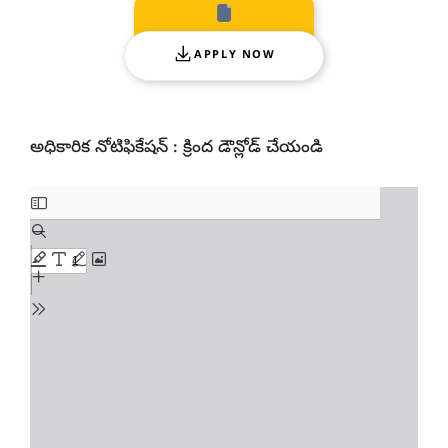
APPLY NOW
అధికారిక నోటిఫికేషన్ : క్రింద డౌన్లోడ్ చేయండి
Skip
to
PDF
content