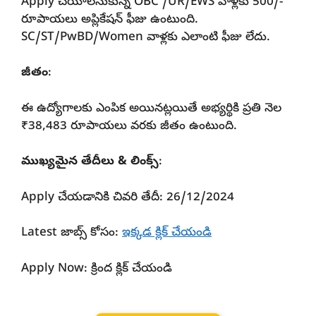
Apply చేయాలనుకున్న OBC /UR/EWS వాళ్లకు 500/-
రూపాయలు అప్లికేషన్ ఫీజు ఉంటుంది.
SC/ST/PwBD/Women వాళ్లకు ఎలాంటి ఫీజు లేదు.
జీతం
:
ఈ ఉద్యోగాలకు ఎంపిక అయినట్లయితే అభ్యర్థికి ప్రతి నెల
₹38,483 రూపాయలు వరకు జీతం ఉంటుంది.
ముఖ్యమైన తేదీలు & లింక్స్
:
Apply చేయడానికి చివరి తేదీ: 26/12/2024
Latest జాబ్స్ కోసం:
ఇక్కడ క్లిక్ చేయండి
Apply Now: క్రింద క్లిక్ చేయండి