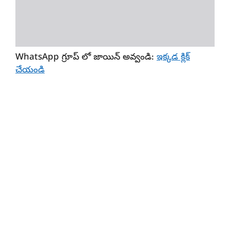
WhatsApp గ్రూప్
లో జాయిన్ అవ్వండి:
ఇక్కడ క్లిక్
చేయండి