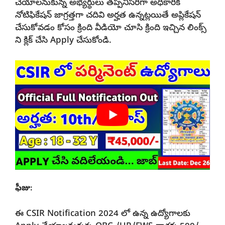
చేయాలనుకున్న అభ్యర్థులు తప్పనిసరిగా అధికారిక
నోటిఫికేషన్ జాగ్రత్తగా చదివి అర్హత ఉన్నట్లయితే అప్లికేషన్
చేసుకోవడం కోసం క్రింది వీడియో చూసి క్రింది ఇచ్చిన లింక్స్
ని క్లిక్ చేసి Apply చేసుకోండి.
ఫీజు
:
ఈ CSIR Notification 2024 లో ఉన్న ఉద్యోగాలకు