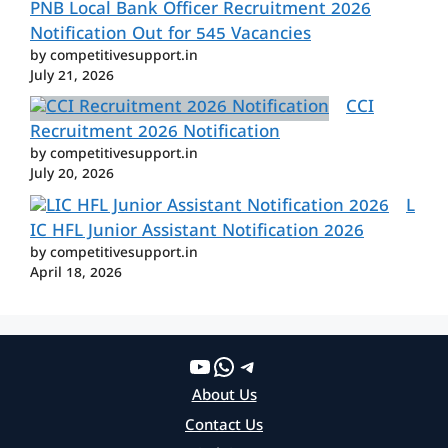
PNB Local Bank Officer Recruitment 2026
Notification Out for 545 Vacancies
by competitivesupport.in
July 21, 2026
CCI
Recruitment 2026 Notification
by competitivesupport.in
July 20, 2026
L
IC HFL Junior Assistant Notification 2026
by competitivesupport.in
April 18, 2026
YouTube
WhatsApp
Telegram
About Us
Contact Us