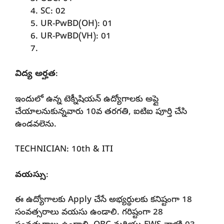
SC: 02
UR-PwBD(OH): 01
UR-PwBD(VH): 01
విద్య అర్హత
:
ఇందులో ఉన్న టెక్నీషియన్ ఉద్యోగాలకు అప్లై
చేయాలనుకున్నవారు 10వ తరగతి, ఐటిఐ పూర్తి చేసి
ఉండవలెను.
TECHNICIAN: 10th & ITI
వయస్సు
:
ఈ ఉద్యోగాలకు Apply చేసే అభ్యర్థులకు కనిష్టంగా 18
సంవత్సరాలు వయసు ఉండాలి. గరిష్టంగా 28