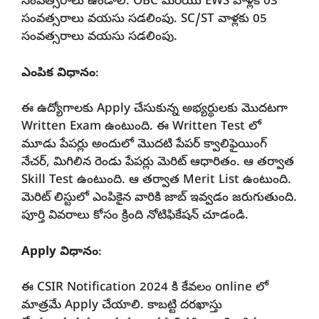
సంవత్సరాలు ఉండాలి. OBC మరియు EWS వాళ్లకి 03
సంవత్సరాలు వయసు సడలింపు. SC/ST వాళ్లకు 05
సంవత్సరాలు వయసు సడలింపు.
ఎంపిక విధానం
:
ఈ ఉద్యోగాలకు Apply చేసుకున్న అభ్యర్థులకు మొదటగా
Written Exam ఉంటుంది. ఈ Written Test లో
మూడు పేపర్లు అందులో మొదటి పేపర్ క్వాలిఫైయింగ్
నేచర్, మిగిలిన రెండు పేపర్లు మెరిట్ ఆధారితం. ఆ తర్వాత
Skill Test ఉంటుంది. ఆ తర్వాత Merit List ఉంటుంది.
మెరిట్ లిస్టులో ఎంపికైన వారికి జాబ్ ఇవ్వడం జరుగుతుంది.
పూర్తి వివరాలు కోసం క్రింది నోటిఫికేషన్ చూడండి.
Apply విధానం
:
ఈ CSIR Notification 2024 కి కేవలం online లో
మాత్రమే Apply చేయాలి. కాబట్టి దరఖాస్తు