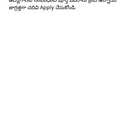
ఉద్యోగాలకు సంబంధించి పూర్తి వివరాలు క్రింద ఉన్నాయి
జాగ్రత్తగా చదివి Apply చేసుకోండి.