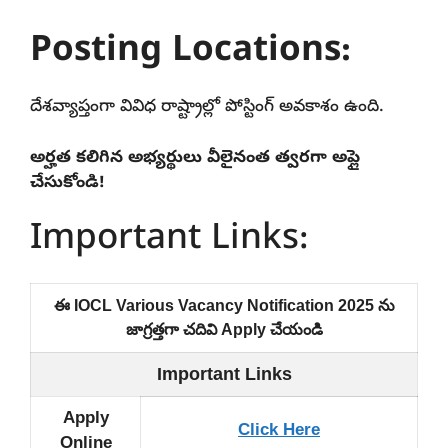
Posting Locations:
దేశవ్యాప్తంగా వివిధ రాష్ట్రాల్లో పోస్టింగ్ అవకాశం ఉంది.
అర్హత కలిగిన అభ్యర్థులు వీలైనంత త్వరగా అప్లై
చేసుకోండి!
Important Links:
ఈ IOCL Various Vacancy Notification 2025 ను
జాగ్రత్తగా చదివి Apply చేయండి
Important Links
Apply
Click Here
Online