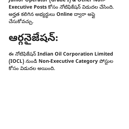
Junior Operator (Grade I) & Other Non-
Executive Posts
కోసం నోటిఫికేషన్ విడుదల చేసింది.
అర్హత కలిగిన అభ్యర్థులు
Online
ద్వారా అప్లై
చేసుకోవచ్చు.
ఆర్గనైజేషన్:
ఈ నోటిఫికేషన్
Indian Oil Corporation Limited
(IOCL)
నుండి
Non-Executive Category
పోస్టుల
కోసం విడుదల అయింది.