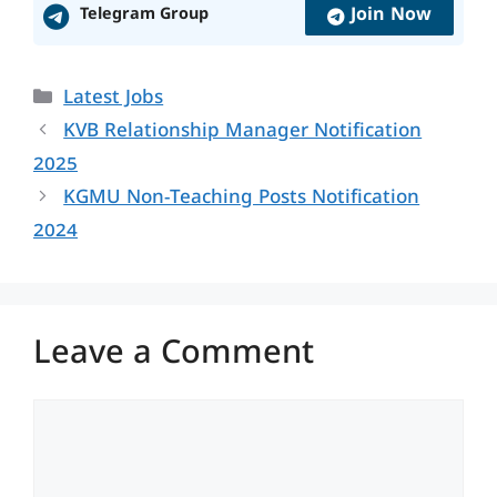
Join Now
Telegram Group
Categories
Latest Jobs
KVB Relationship Manager Notification
2025
KGMU Non-Teaching Posts Notification
2024
Leave a Comment
Comment