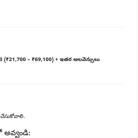
3 (₹21,700 – ₹69,100) + ఇతర అలవెన్సులు
 చేసుకోవాలి.
లో అవ్వండి: