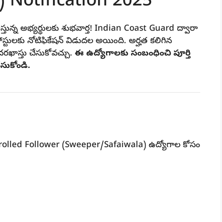
 Notification 2025
ున్న అభ్యర్థులకు శుభవార్త!
Indian Coast Guard
ద్వారా
స్టులకు నోటిఫికేషన్ విడుదల అయింది. అర్హత కలిగిన
దరఖాస్తు చేసుకోవచ్చు.
ఈ ఉద్యోగాలకు సంబంధించి పూర్తి
ేసుకోండి.
rolled Follower (Sweeper/Safaiwala)
ఉద్యోగాల కోసం