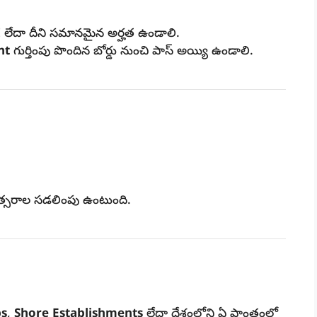
I
లేదా దీని సమానమైన అర్హత ఉండాలి.
nt
గుర్తింపు పొందిన బోర్డు నుంచి పాస్ అయ్యి ఉండాలి.
త్సరాల సడలింపు ఉంటుంది.
ps
,
Shore Establishments
లేదా దేశంలోని ఏ ప్రాంతంలో