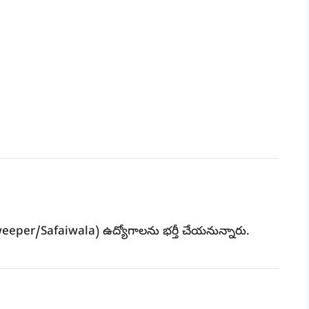
weeper/Safaiwala)
ఉద్యోగాలను భర్తీ చేయనున్నారు.