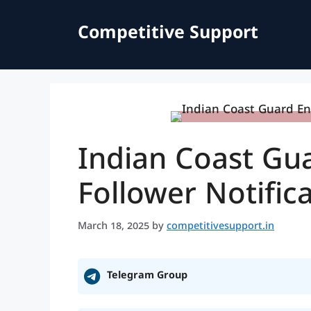
Skip
to
Competitive Support
content
Indian Coast Gua
Follower Notific
March 18, 2025
by
competitivesupport.in
Telegram Group