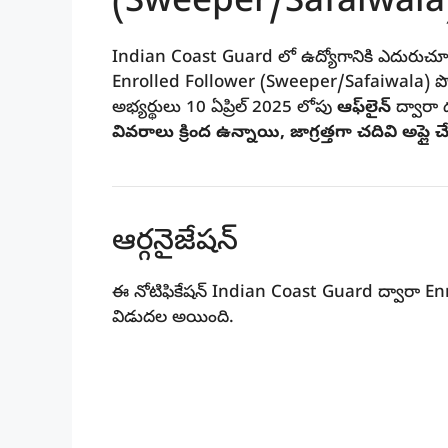
(Sweeper/Safaiwala)
Indian Coast Guard లో ఉద్యోగానికి ఎదురుచూస్త
Enrolled Follower (Sweeper/Safaiwala)
పో
అభ్యర్థులు
10 ఏప్రిల్ 2025
లోపు
ఆఫ్‌లైన్
ద్వారా 
వివరాలు క్రింద ఉన్నాయి, జాగ్రత్తగా చదివి అప్లై చ
ఆర్గనైజేషన్
ఈ నోటిఫికేషన్
Indian Coast Guard
ద్వారా
En
విడుదల అయింది.