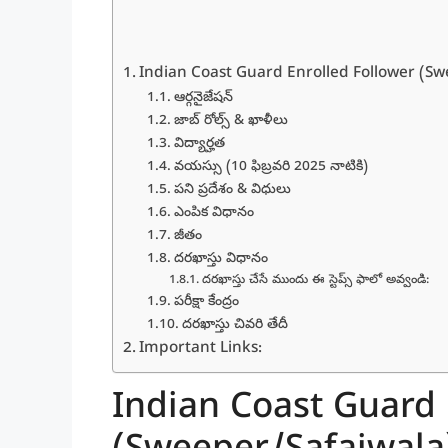
Indian Coast Guard Enrolled Follower (Sw
ఆర్గనైజేషన్
జాబ్ రోల్స్ & ఖాళీలు
విద్యార్హత
వయస్సు (10 ఫిబ్రవరి 2025 నాటికి)
పని ప్రదేశం & విధులు
ఎంపిక విధానం
జీతం
దరఖాస్తు విధానం
దరఖాస్తు చేసే ముందు ఈ స్టెప్స్ ఫాలో అవ్వండి:
పరీక్షా కేంద్రం
దరఖాస్తు చివరి తేదీ
Important Links:
Indian Coast Guard 