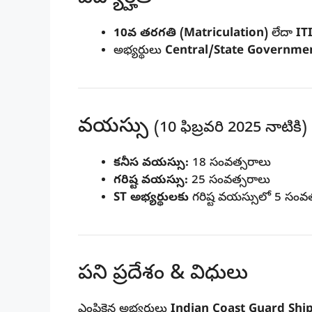
10వ తరగతి (Matriculation)
లేదా
IT
అభ్యర్థులు
Central/State Governme
వయస్సు
(10 ఫిబ్రవరి 2025 నాటికి)
కనీస వయస్సు:
18 సంవత్సరాలు
గరిష్ట వయస్సు:
25 సంవత్సరాలు
ST అభ్యర్థులకు
గరిష్ట వయస్సులో 5 సంవ
పని ప్రదేశం & విధులు
ఎంపికైన అభ్యర్థులు
Indian Coast Guard Shi