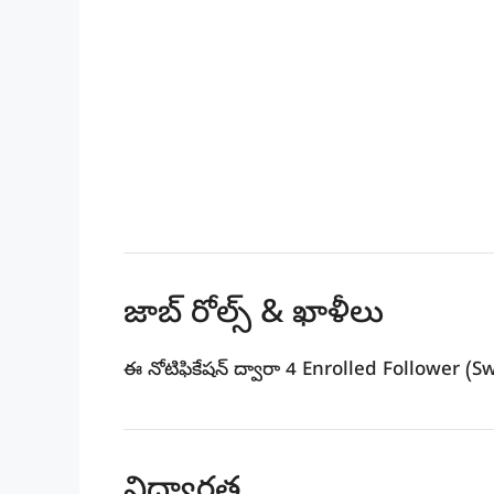
జాబ్ రోల్స్ & ఖాళీలు
ఈ నోటిఫికేషన్ ద్వారా
4 Enrolled Follower (S
విద్యార్హత