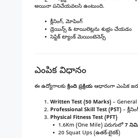
అయినా పనిచేయవలసి ఉంటుంది.
క్లీనింగ్, మోపింగ్
డ్రెయిన్స్ & టాయిలెట్లను శుభ్రం చేయడం
సెప్టిక్ ట్యాంక్ మెయింటెనెన్స్
ఎంపిక విధానం
ఈ ఉద్యోగాలకు
క్రింది ప్రక్రియ
ఆధారంగా ఎంపిక జరు
Written Test (50 Marks)
– General 
Professional Skill Test (PST)
– క్లీనిం
Physical Fitness Test (PFT)
1.6Km (One Mile) పరుగులో
7 నిమి
20 Squat Ups (ఉతక్-బైఠక్)