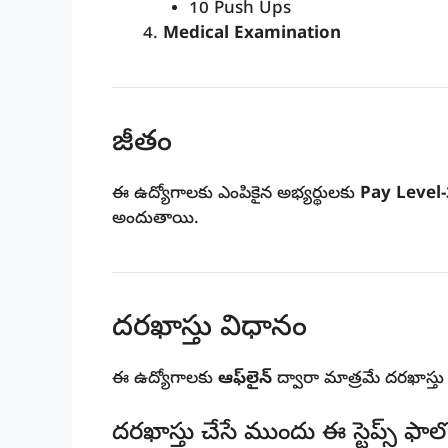
10 Push Ups
Medical Examination
జీతం
ఈ ఉద్యోగాలకు ఎంపికైన అభ్యర్థులకు
Pay Level-
అందుతాయి.
దరఖాస్తు విధానం
ఈ ఉద్యోగాలకు
ఆఫ్‌లైన్
ద్వారా మాత్రమే దరఖాస్తు
దరఖాస్తు చేసే ముందు ఈ స్టెప్స్ ఫా